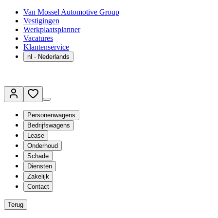
Van Mossel Automotive Group
Vestigingen
Werkplaatsplanner
Vacatures
Klantenservice
nl
- Nederlands
Personenwagens
Bedrijfswagens
Lease
Onderhoud
Schade
Diensten
Zakelijk
Contact
Terug