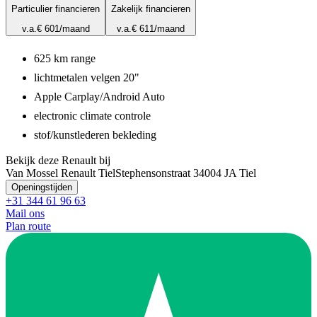
Particulier financieren
Zakelijk financieren
v.a.
€ 601
/maand
v.a.
€ 611
/maand
625 km range
lichtmetalen velgen 20"
Apple Carplay/Android Auto
electronic climate controle
stof/kunstlederen bekleding
Bekijk deze Renault bij
Van Mossel Renault Tiel
Stephensonstraat 3
4004 JA Tiel
Openingstijden
+31 344 61 96 63
Mail ons
Plan route