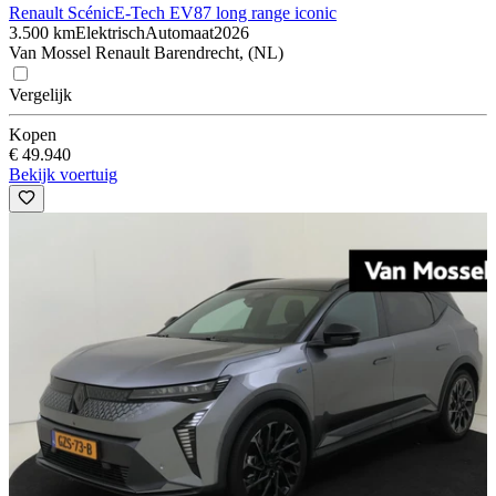
Renault Scénic
E-Tech EV87 long range iconic
3.500 km
Elektrisch
Automaat
2026
Van Mossel Renault Barendrecht, (NL)
Vergelijk
Kopen
€ 49.940
Bekijk voertuig