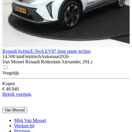
Renault Scénic
E-Tech EV87 long range techno
14.500 km
Elektrisch
Automaat
2026
Van Mossel Renault Rotterdam Alexander, (NL)
Vergelijk
Kopen
€ 48.940
Bekijk voertuig
Van Mossel
Mijn Van Mossel
Werken bij
Persmap