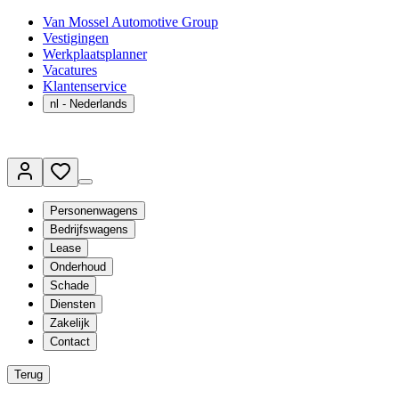
Van Mossel Automotive Group
Vestigingen
Werkplaatsplanner
Vacatures
Klantenservice
nl
- Nederlands
Personenwagens
Bedrijfswagens
Lease
Onderhoud
Schade
Diensten
Zakelijk
Contact
Terug