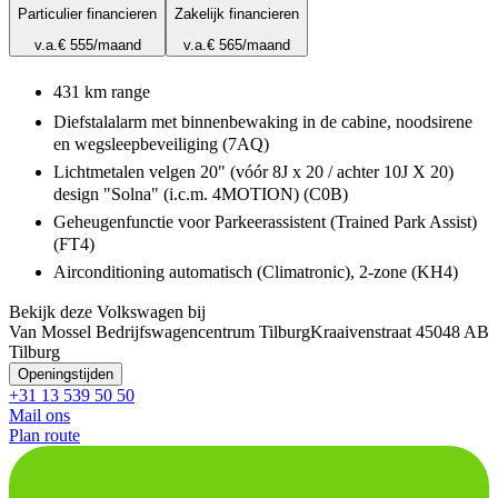
Particulier financieren
Zakelijk financieren
v.a.
€ 555
/maand
v.a.
€ 565
/maand
431 km range
Diefstalalarm met binnenbewaking in de cabine, noodsirene
en wegsleepbeveiliging (7AQ)
Lichtmetalen velgen 20" (vóór 8J x 20 / achter 10J X 20)
design "Solna" (i.c.m. 4MOTION) (C0B)
Geheugenfunctie voor Parkeerassistent (Trained Park Assist)
(FT4)
Airconditioning automatisch (Climatronic), 2-zone (KH4)
Bekijk deze Volkswagen bij
Van Mossel Bedrijfswagencentrum Tilburg
Kraaivenstraat 4
5048 AB
Tilburg
Openingstijden
+31 13 539 50 50
Mail ons
Plan route