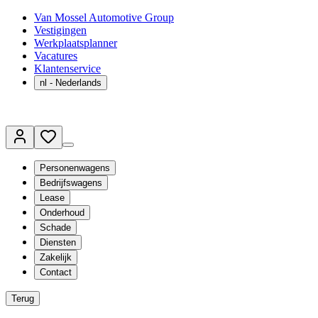
Van Mossel Automotive Group
Vestigingen
Werkplaatsplanner
Vacatures
Klantenservice
nl
- Nederlands
Personenwagens
Bedrijfswagens
Lease
Onderhoud
Schade
Diensten
Zakelijk
Contact
Terug