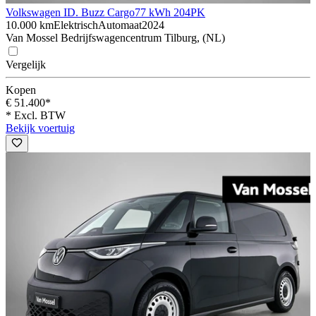
Volkswagen ID. Buzz Cargo
77 kWh 204PK
10.000 km
Elektrisch
Automaat
2024
Van Mossel Bedrijfswagencentrum Tilburg, (NL)
Vergelijk
Kopen
€ 51.400*
* Excl. BTW
Bekijk voertuig