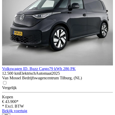
Volkswagen ID. Buzz Cargo
79 kWh 286 PK
12.500 km
Elektrisch
Automaat
2025
Van Mossel Bedrijfswagencentrum Tilburg, (NL)
Vergelijk
Kopen
€ 43.900*
* Excl. BTW
Bekijk voertuig