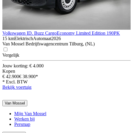
Volkswagen ID. Buzz Cargo
Economy Limited Edition 190PK
15 km
Elektrisch
Automaat
2026
Van Mossel Bedrijfswagencentrum Tilburg, (NL)
Vergelijk
Jouw korting: € 4.000
Kopen
€ 42.900
€ 38.900*
* Excl. BTW
Bekijk voertuig
Van Mossel
Mijn Van Mossel
Werken bij
Persmap