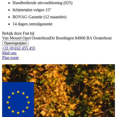
Handbediende airconditioning (025)
lichtmetalen velgen 15"
BOVAG Garantie (12 maanden)
14 dagen omruilgarantie
Bekijk deze Fiat bij
Van Mossel Opel Oosterhout
De Boedingen 8
4906 BA Oosterhout
Openingstijden
+31 (0)162 455 455
Mail ons
Plan route
Weten wat je huidige auto waard is?
Bereken je inruilwaarde