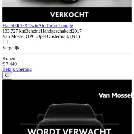
Fiat 500C
0.9 TwinAir Turbo Lounge
133.727 km
Benzine
Handgeschakeld
2017
Van Mossel OPC Opel Oosterhout, (NL)
Vergelijk
Kopen
€ 7.440
Bekijk voertuig