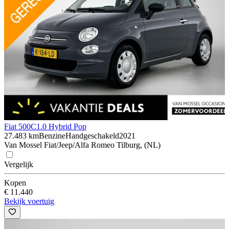
Fiat 500C
1.0 Hybrid Pop
27.483 km
Benzine
Handgeschakeld
2021
Van Mossel Fiat/Jeep/Alfa Romeo Tilburg, (NL)
Vergelijk
Kopen
€ 11.440
Bekijk voertuig