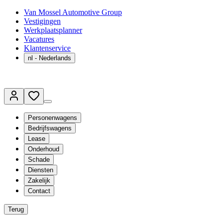
Van Mossel Automotive Group
Vestigingen
Werkplaatsplanner
Vacatures
Klantenservice
nl
- Nederlands
Personenwagens
Bedrijfswagens
Lease
Onderhoud
Schade
Diensten
Zakelijk
Contact
Terug