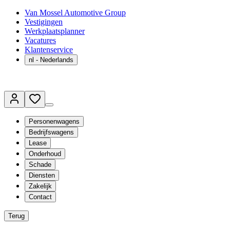
Van Mossel Automotive Group
Vestigingen
Werkplaatsplanner
Vacatures
Klantenservice
nl
- Nederlands
Personenwagens
Bedrijfswagens
Lease
Onderhoud
Schade
Diensten
Zakelijk
Contact
Terug