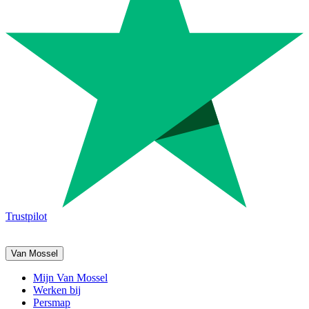
Trustpilot
Van Mossel
Mijn Van Mossel
Werken bij
Persmap