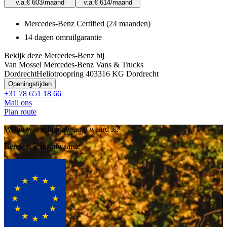
v.a.
€ 603
/maand
v.a.
€ 614
/maand
Mercedes-Benz Certified (24 maanden)
14 dagen omruilgarantie
Bekijk deze Mercedes-Benz bij
Van Mossel Mercedes-Benz Vans & Trucks
Dordrecht
Heliotroopring 40
3316 KG Dordrecht
Openingstijden
+31 78 651 18 66
Mail ons
Plan route
Weten wat je huidige auto waard is?
Bereken je inruilwaarde