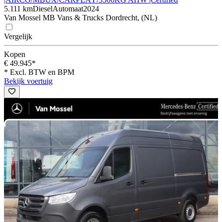
5.111 km
Diesel
Automaat
2024
Van Mossel MB Vans & Trucks Dordrecht, (NL)
Vergelijk
Kopen
€ 49.945*
* Excl. BTW en BPM
Bekijk voertuig