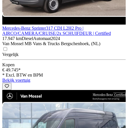
Mercedes-Benz Sprinter
317 CDI L2H2 Pro |
AIRCO/CAMERA/CRUISE/2x SCHUIFDEUR | Certified
17.947 km
Diesel
Automaat
2024
Van Mossel MB Vans & Trucks Bergschenhoek, (NL)
Vergelijk
Kopen
€ 49.745*
* Excl. BTW en BPM
Bekijk voertuig