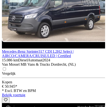
Mercedes-Benz Sprinter
317 CDI L2H2 Select |
AIRCO/CAMERA/CRUISE/LED | Certified
15.086 km
Diesel
Automaat
2024
Van Mossel MB Vans & Trucks Dordrecht, (NL)
Vergelijk
Kopen
€ 50.945*
* Excl. BTW en BPM
Bekijk voertuig