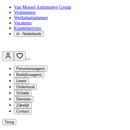
Van Mossel Automotive Group
Vestigingen
Werkplaatsplanner
Vacatures
Klantenservice
nl
- Nederlands
Personenwagens
Bedrijfswagens
Lease
Onderhoud
Schade
Diensten
Zakelijk
Contact
Terug