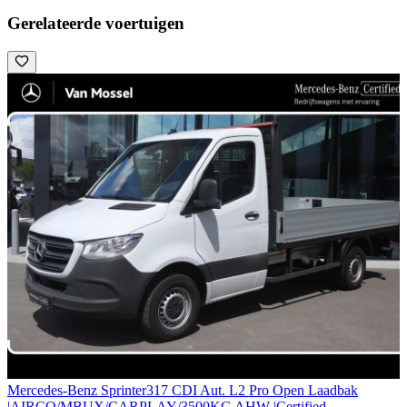
Gerelateerde voertuigen
Mercedes-Benz Sprinter
317 CDI Aut. L2 Pro Open Laadbak
|AIRCO/MBUX/CARPLAY/3500KG AHW |Certified