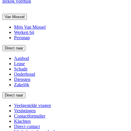
Bekijk voertuig
Van Mossel
Mijn Van Mossel
Werken bij
Persmap
Direct naar
Aanbod
Lease
Schade
Onderhoud
Diensten
Zakelijk
Direct naar
Veelgestelde vragen
Vestigingen
Contactformulier
Klachten
Direct contact