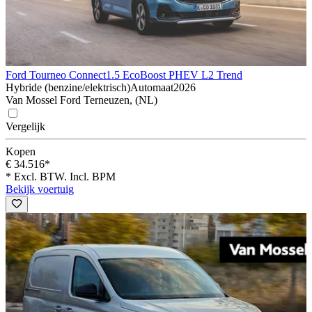
Ford Tourneo Connect
1.5 EcoBoost PHEV L2 Trend
Hybride (benzine/elektrisch)
Automaat
2026
Van Mossel Ford Terneuzen, (NL)
Vergelijk
Kopen
€ 34.516*
* Excl. BTW. Incl. BPM
Bekijk voertuig