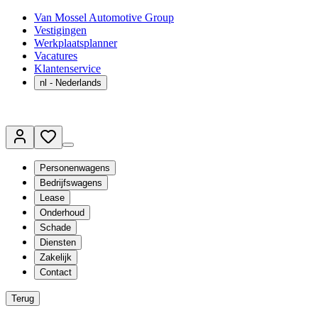
Van Mossel Automotive Group
Vestigingen
Werkplaatsplanner
Vacatures
Klantenservice
nl
- Nederlands
Personenwagens
Bedrijfswagens
Lease
Onderhoud
Schade
Diensten
Zakelijk
Contact
Terug