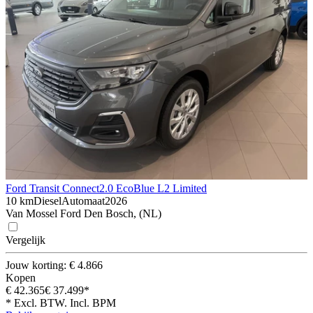
Ford Transit Connect
2.0 EcoBlue L2 Limited
10 km
Diesel
Automaat
2026
Van Mossel Ford Den Bosch, (NL)
Vergelijk
Jouw korting: € 4.866
Kopen
€ 42.365
€ 37.499*
* Excl. BTW. Incl. BPM