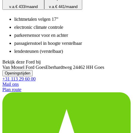
v.a.
€ 433
/maand
v.a.
€ 441
/maand
lichtmetalen velgen 17"
electronic climate controle
parkeersensor voor en achter
passagiersstoel in hoogte verstelbaar
lendesteunen (verstelbaar)
Bekijk deze Ford bij
Van Mossel Ford Goes
Eberhardtweg 2
4462 HH Goes
Openingstijden
+31 113 29 60 00
Mail ons
Plan route