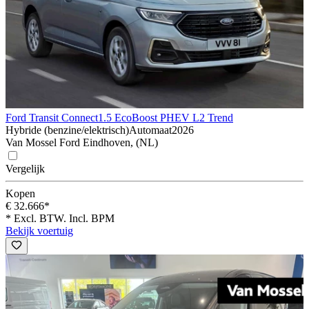
Ford Transit Connect
1.5 EcoBoost PHEV L2 Trend
Hybride (benzine/elektrisch)
Automaat
2026
Van Mossel Ford Eindhoven, (NL)
Vergelijk
Kopen
€ 32.666*
* Excl. BTW. Incl. BPM
Bekijk voertuig