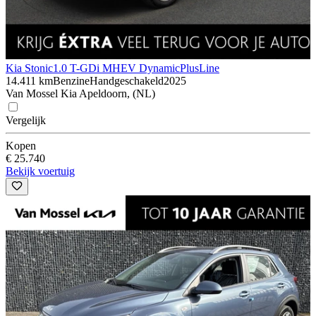
Kia Stonic
1.0 T-GDi MHEV DynamicPlusLine
14.411 km
Benzine
Handgeschakeld
2025
Van Mossel Kia Apeldoorn, (NL)
Vergelijk
Kopen
€ 25.740
Bekijk voertuig