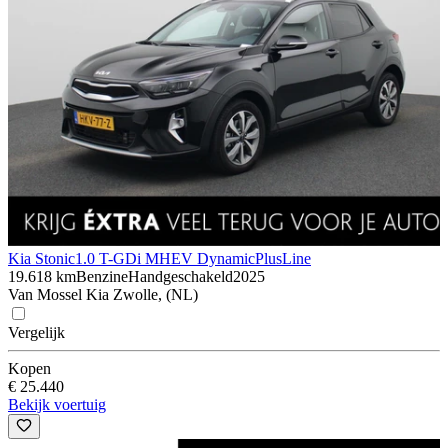
Kia Stonic
1.0 T-GDi MHEV DynamicPlusLine
19.618 km
Benzine
Handgeschakeld
2025
Van Mossel Kia Zwolle, (NL)
Vergelijk
Kopen
€ 25.440
Bekijk voertuig