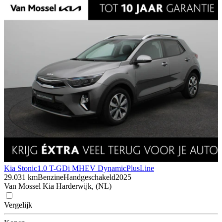
Kia Stonic
1.0 T-GDi MHEV DynamicPlusLine
29.031 km
Benzine
Handgeschakeld
2025
Van Mossel Kia Harderwijk, (NL)
Vergelijk