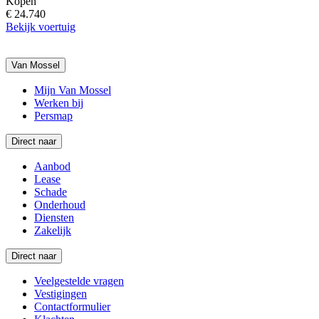
Kopen
€ 24.740
Bekijk voertuig
Van Mossel
Mijn Van Mossel
Werken bij
Persmap
Direct naar
Aanbod
Lease
Schade
Onderhoud
Diensten
Zakelijk
Direct naar
Veelgestelde vragen
Vestigingen
Contactformulier