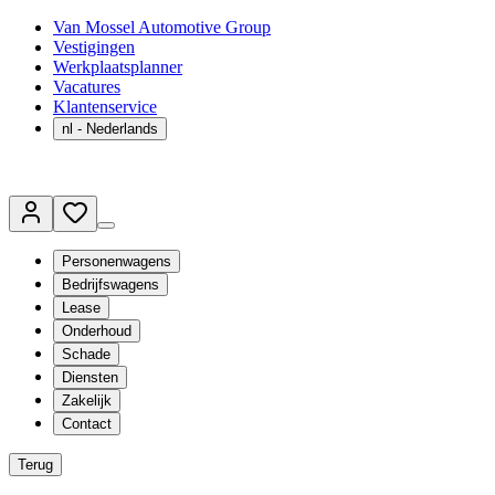
Van Mossel Automotive Group
Vestigingen
Werkplaatsplanner
Vacatures
Klantenservice
nl
- Nederlands
Personenwagens
Bedrijfswagens
Lease
Onderhoud
Schade
Diensten
Zakelijk
Contact
Terug