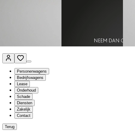
Van Mossel Automotive Group
Vestigingen
Werkplaatsplanner
Vacatures
Klantenservice
nl
- Nederlands
Personenwagens
Bedrijfswagens
Lease
Onderhoud
Schade
Diensten
Zakelijk
Contact
Terug