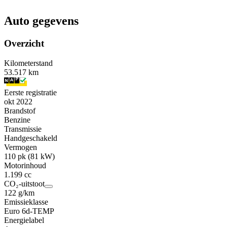
Auto gegevens
Overzicht
Kilometerstand
53.517 km
Eerste registratie
okt 2022
Brandstof
Benzine
Transmissie
Handgeschakeld
Vermogen
110 pk (81 kW)
Motorinhoud
1.199 cc
CO₂-uitstoot
122 g/km
Emissieklasse
Euro 6d-TEMP
Energielabel