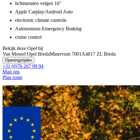
lichtmetalen velgen 16"
Apple Carplay/Android Auto
electronic climate controle
Autonomous Emergency Braking
cruise control
Bekijk deze Opel bij
Van Mossel Opel Breda
Minervum 7001A
4817 ZL Breda
Openingstijden
+31 (0)76 207 99 94
Mail ons
Plan route
Weten wat je huidige auto waard is?
Bereken je inruilwaarde