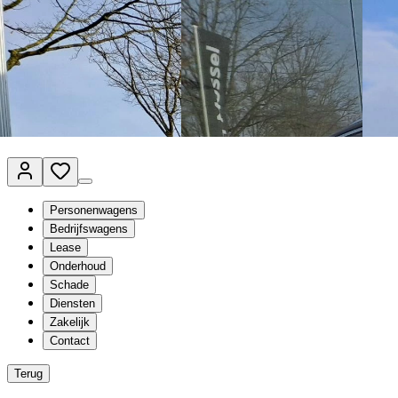
Van Mossel Automotive Group
Vestigingen
Werkplaatsplanner
Vacatures
Klantenservice
nl
- Nederlands
Personenwagens
Bedrijfswagens
Lease
Onderhoud
Schade
Diensten
Zakelijk
Contact
Terug