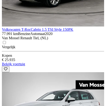
Volkswagen T-Roc
Cabrio 1.5 TSI Style 150PK
77.991 km
Benzine
Automaat
2020
Van Mossel Renault Tiel, (NL)
Vergelijk
Kopen
€ 25.935
Bekijk voertuig