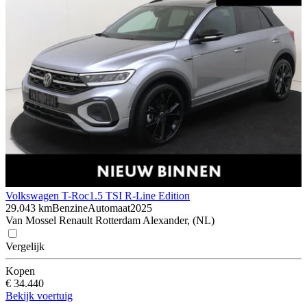
Volkswagen T-Roc
1.5 TSI R-Line Edition
29.043 km
Benzine
Automaat
2025
Van Mossel Renault Rotterdam Alexander, (NL)
Vergelijk
Kopen
€ 34.440
Bekijk voertuig