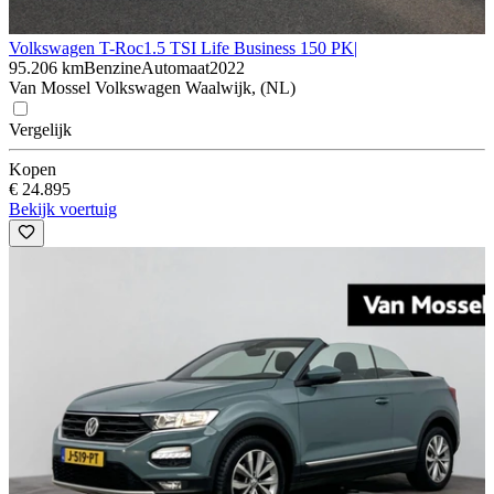
Volkswagen T-Roc
1.5 TSI Life Business 150 PK|
95.206 km
Benzine
Automaat
2022
Van Mossel Volkswagen Waalwijk, (NL)
Vergelijk
Kopen
€ 24.895
Bekijk voertuig