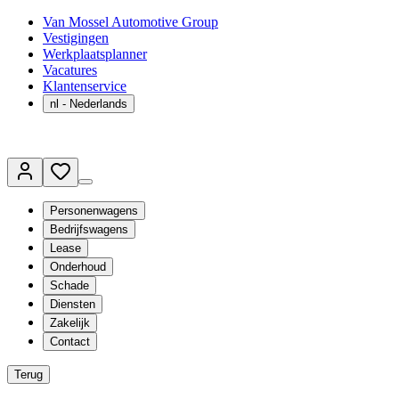
Van Mossel Automotive Group
Vestigingen
Werkplaatsplanner
Vacatures
Klantenservice
nl
- Nederlands
Personenwagens
Bedrijfswagens
Lease
Onderhoud
Schade
Diensten
Zakelijk
Contact
Terug