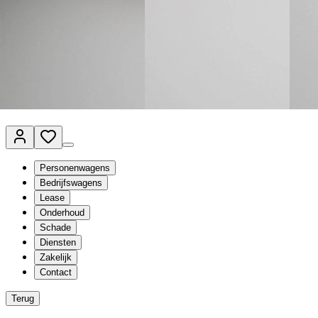
Van Mossel Automotive Group
Vestigingen
Werkplaatsplanner
Vacatures
Klantenservice
nl
- Nederlands
Personenwagens
Bedrijfswagens
Lease
Onderhoud
Schade
Diensten
Zakelijk
Contact
Terug