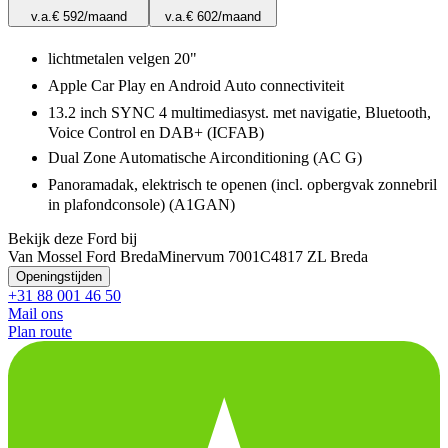
v.a.
€ 592
/maand
v.a.
€ 602
/maand
lichtmetalen velgen 20"
Apple Car Play en Android Auto connectiviteit
13.2 inch SYNC 4 multimediasyst. met navigatie, Bluetooth,
Voice Control en DAB+ (ICFAB)
Dual Zone Automatische Airconditioning (AC G)
Panoramadak, elektrisch te openen (incl. opbergvak zonnebril
in plafondconsole) (A1GAN)
Bekijk deze Ford bij
Van Mossel Ford Breda
Minervum 7001C
4817 ZL Breda
Openingstijden
+31 88 001 46 50
Mail ons
Plan route