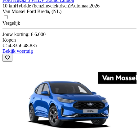
Ford Kuga
2.5 PHEV Sound Edition
10 km
Hybride (benzine/elektrisch)
Automaat
2026
Van Mossel Ford Breda, (NL)
Vergelijk
Jouw korting: € 6.000
Kopen
€ 54.835
€ 48.835
Bekijk voertuig