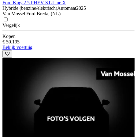
Ford Kuga
2.5 PHEV ST-Line X
Hybride (benzine/elektrisch)
Automaat
2025
Van Mossel Ford Breda, (NL)
Vergelijk
Kopen
€ 50.195
Bekijk voertuig