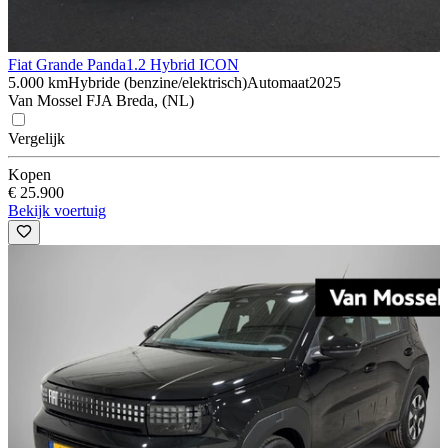
Fiat Grande Panda
1.2 Hybrid ICON
5.000 km
Hybride (benzine/elektrisch)
Automaat
2025
Van Mossel FJA Breda, (NL)
Vergelijk
Kopen
€ 25.900
Bekijk voertuig