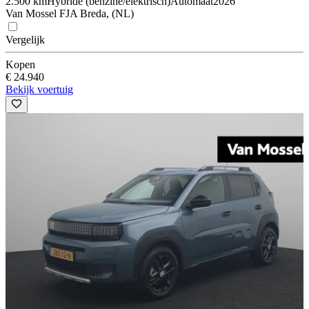
2.500 km
Hybride (benzine/elektrisch)
Automaat
2026
Van Mossel FJA Breda, (NL)
Vergelijk
Kopen
€ 24.940
Bekijk voertuig