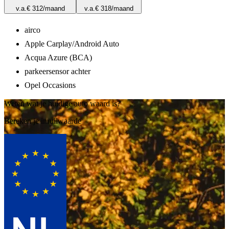
v.a.
€ 312
/maand
v.a.
€ 318
/maand
airco
Apple Carplay/Android Auto
Acqua Azure (BCA)
parkeersensor achter
Opel Occasions
Weten wat je huidige auto waard is?
Bereken je inruilwaarde