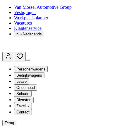
Van Mossel Automotive Group
Vestigingen
Werkplaatsplanner
Vacatures
Klantenservice
nl
- Nederlands
Personenwagens
Bedrijfswagens
Lease
Onderhoud
Schade
Diensten
Zakelijk
Contact
Terug