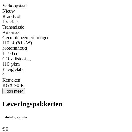
Verkoopstaat
Nieuw
Brandstof
Hybride
Transmissie
Automaat
Gecombineerd vermogen
110 pk (81 kW)
Motorinhoud
1.199 cc
CO₂-uitstoot
116 g/km
Energielabel
C
Kenteken
KGX-90-R
Toon meer
Leveringspakketten
Fabrieksgarantie
€ 0