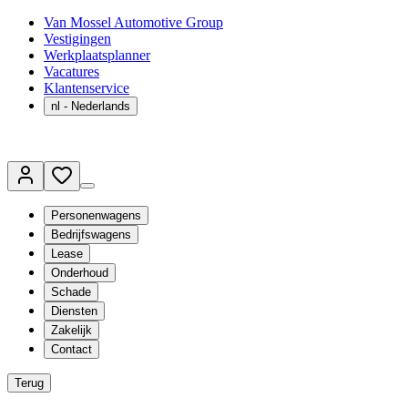
Van Mossel Automotive Group
Vestigingen
Werkplaatsplanner
Vacatures
Klantenservice
nl
- Nederlands
Personenwagens
Bedrijfswagens
Lease
Onderhoud
Schade
Diensten
Zakelijk
Contact
Terug