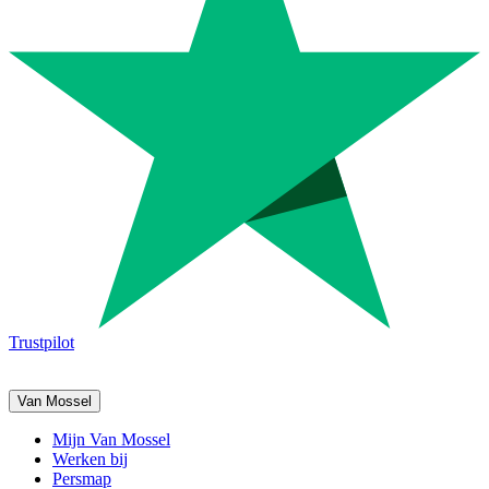
Trustpilot
Van Mossel
Mijn Van Mossel
Werken bij
Persmap