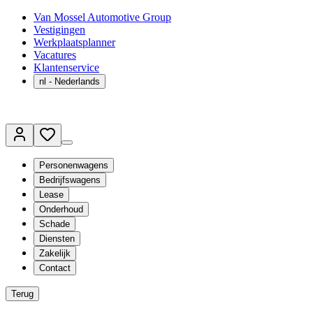
Van Mossel Automotive Group
Vestigingen
Werkplaatsplanner
Vacatures
Klantenservice
nl
- Nederlands
Personenwagens
Bedrijfswagens
Lease
Onderhoud
Schade
Diensten
Zakelijk
Contact
Terug