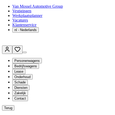
Van Mossel Automotive Group
Vestigingen
Werkplaatsplanner
Vacatures
Klantenservice
nl
- Nederlands
Personenwagens
Bedrijfswagens
Lease
Onderhoud
Schade
Diensten
Zakelijk
Contact
Terug