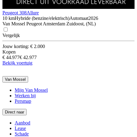
Peugeot 308
Allure
10 km
Hybride (benzine/elektrisch)
Automaat
2026
Van Mossel Peugeot Amsterdam Zuidoost, (NL)
Vergelijk
Jouw korting: € 2.000
Kopen
€ 44.977
€ 42.977
Bekijk voertuig
Van Mossel
Mijn Van Mossel
Werken bij
Persmap
Direct naar
Aanbod
Lease
Schade