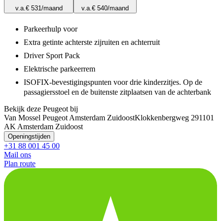
v.a.
€ 531
/maand
v.a.
€ 540
/maand
Parkeerhulp voor
Extra getinte achterste zijruiten en achterruit
Driver Sport Pack
Elektrische parkeerrem
ISOFIX-bevestigingspunten voor drie kinderzitjes. Op de
passagiersstoel en de buitenste zitplaatsen van de achterbank
Bekijk deze Peugeot bij
Van Mossel Peugeot Amsterdam Zuidoost
Klokkenbergweg 29
1101
AK Amsterdam Zuidoost
Openingstijden
+31 88 001 45 00
Mail ons
Plan route