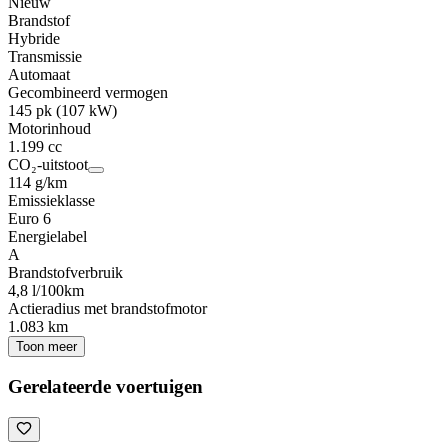
Nieuw
Brandstof
Hybride
Transmissie
Automaat
Gecombineerd vermogen
145 pk (107 kW)
Motorinhoud
1.199 cc
CO₂-uitstoot
114 g/km
Emissieklasse
Euro 6
Energielabel
A
Brandstofverbruik
4,8 l/100km
Actieradius met brandstofmotor
1.083 km
Toon meer
Gerelateerde voertuigen