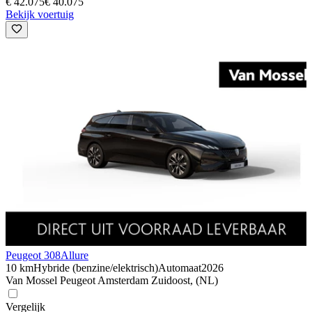
€ 42.075
€ 40.075
Bekijk voertuig
Peugeot 308
Allure
10 km
Hybride (benzine/elektrisch)
Automaat
2026
Van Mossel Peugeot Amsterdam Zuidoost, (NL)
Vergelijk