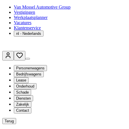
Van Mossel Automotive Group
Vestigingen
Werkplaatsplanner
Vacatures
Klantenservice
nl
- Nederlands
Personenwagens
Bedrijfswagens
Lease
Onderhoud
Schade
Diensten
Zakelijk
Contact
Terug