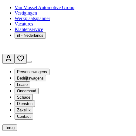
Van Mossel Automotive Group
Vestigingen
Werkplaatsplanner
Vacatures
Klantenservice
nl
- Nederlands
Personenwagens
Bedrijfswagens
Lease
Onderhoud
Schade
Diensten
Zakelijk
Contact
Terug