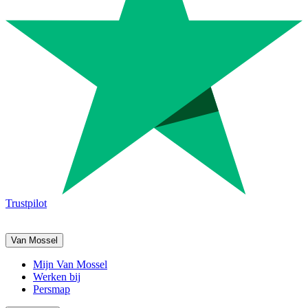
Trustpilot
Van Mossel
Mijn Van Mossel
Werken bij
Persmap