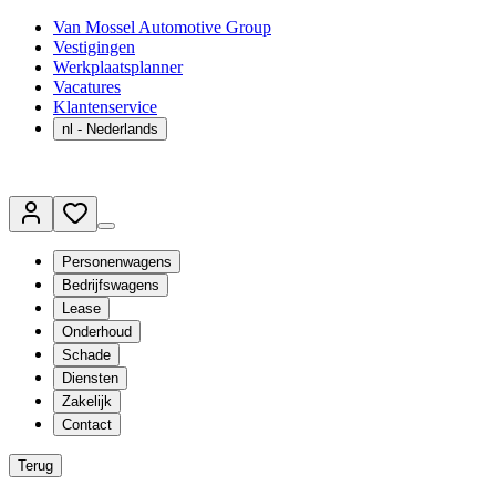
Van Mossel Automotive Group
Vestigingen
Werkplaatsplanner
Vacatures
Klantenservice
nl
- Nederlands
Personenwagens
Bedrijfswagens
Lease
Onderhoud
Schade
Diensten
Zakelijk
Contact
Terug