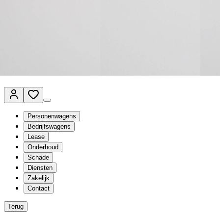
Van Mossel Automotive Group
Vestigingen
Werkplaatsplanner
Vacatures
Klantenservice
nl
- Nederlands
Personenwagens
Bedrijfswagens
Lease
Onderhoud
Schade
Diensten
Zakelijk
Contact
Terug