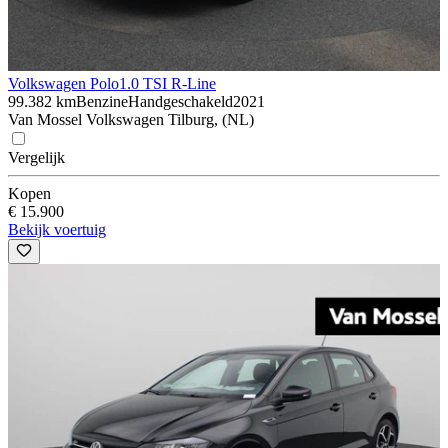
Volkswagen Polo
1.0 TSI R-Line
99.382 km
Benzine
Handgeschakeld
2021
Van Mossel Volkswagen Tilburg, (NL)
Vergelijk
Kopen
€ 15.900
Bekijk voertuig