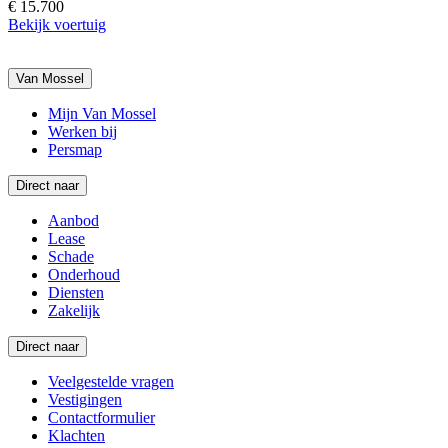
€ 15.700
Bekijk voertuig
Van Mossel
Mijn Van Mossel
Werken bij
Persmap
Direct naar
Aanbod
Lease
Schade
Onderhoud
Diensten
Zakelijk
Direct naar
Veelgestelde vragen
Vestigingen
Contactformulier
Klachten