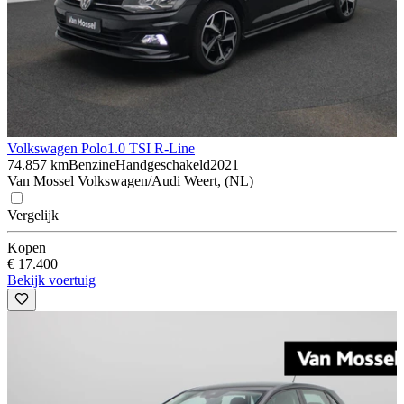
Volkswagen Polo
1.0 TSI R-Line
74.857 km
Benzine
Handgeschakeld
2021
Van Mossel Volkswagen/Audi Weert, (NL)
Vergelijk
Kopen
€ 17.400
Bekijk voertuig