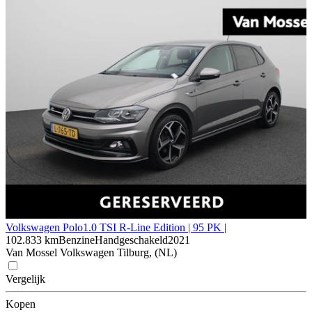
Volkswagen Polo
1.0 TSI R-Line Edition | 95 PK |
102.833 km
Benzine
Handgeschakeld
2021
Van Mossel Volkswagen Tilburg, (NL)
Vergelijk
Kopen