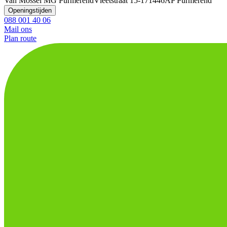
Van Mossel MG Purmerend
Vleetstraat 15-17
1446AP Purmerend
Openingstijden
088 001 40 06
Mail ons
Plan route