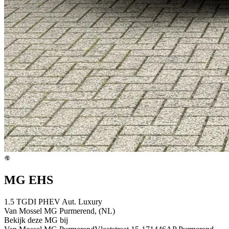
MG EHS
1.5 TGDI PHEV Aut. Luxury
Van Mossel MG Purmerend, (NL)
Bekijk deze MG bij