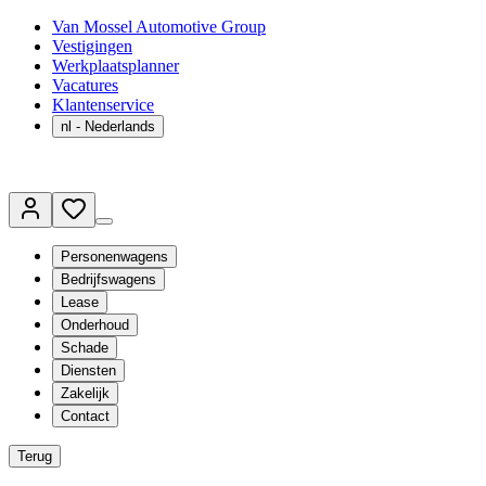
Van Mossel Automotive Group
Vestigingen
Werkplaatsplanner
Vacatures
Klantenservice
nl
- Nederlands
Personenwagens
Bedrijfswagens
Lease
Onderhoud
Schade
Diensten
Zakelijk
Contact
Terug