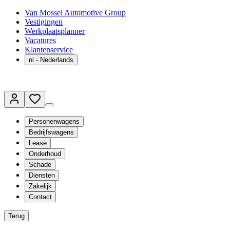
Van Mossel Automotive Group
Vestigingen
Werkplaatsplanner
Vacatures
Klantenservice
nl
- Nederlands
Personenwagens
Bedrijfswagens
Lease
Onderhoud
Schade
Diensten
Zakelijk
Contact
Terug