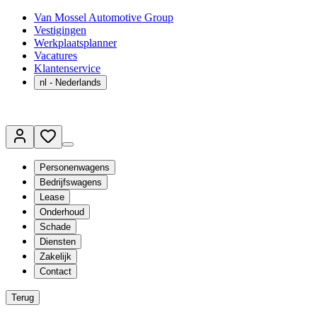
Van Mossel Automotive Group
Vestigingen
Werkplaatsplanner
Vacatures
Klantenservice
nl
- Nederlands
Personenwagens
Bedrijfswagens
Lease
Onderhoud
Schade
Diensten
Zakelijk
Contact
Terug