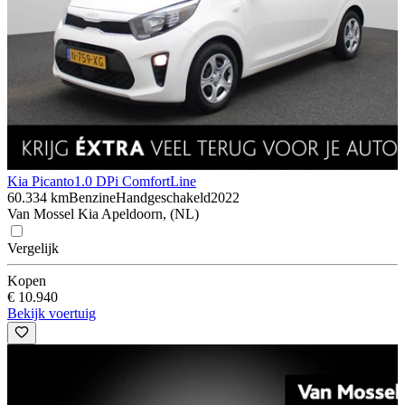
Kia Picanto
1.0 DPi ComfortLine
60.334 km
Benzine
Handgeschakeld
2022
Van Mossel Kia Apeldoorn, (NL)
Vergelijk
Kopen
€ 10.940
Bekijk voertuig