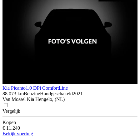
Kia Picanto
1.0 DPi ComfortLine
88.073 km
Benzine
Handgeschakeld
2021
Van Mossel Kia Hengelo, (NL)
Vergelijk
Kopen
€ 11.240
Bekijk voertuig