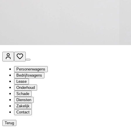
Van Mossel Automotive Group
Vestigingen
Werkplaatsplanner
Vacatures
Klantenservice
nl
- Nederlands
Personenwagens
Bedrijfswagens
Lease
Onderhoud
Schade
Diensten
Zakelijk
Contact
Terug