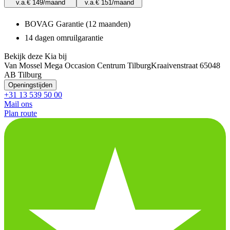
v.a.
€ 149
/maand
v.a.
€ 151
/maand
BOVAG Garantie (12 maanden)
14 dagen omruilgarantie
Bekijk deze Kia bij
Van Mossel Mega Occasion Centrum Tilburg
Kraaivenstraat 6
5048
AB Tilburg
Openingstijden
+31 13 539 50 00
Mail ons
Plan route