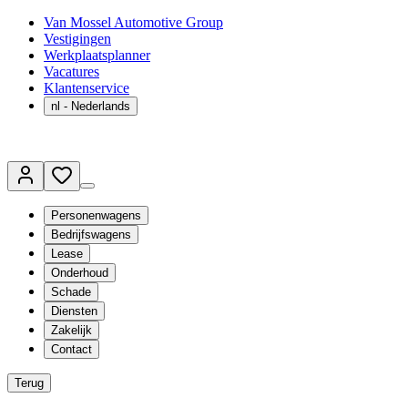
Van Mossel Automotive Group
Vestigingen
Werkplaatsplanner
Vacatures
Klantenservice
nl
- Nederlands
Personenwagens
Bedrijfswagens
Lease
Onderhoud
Schade
Diensten
Zakelijk
Contact
Terug