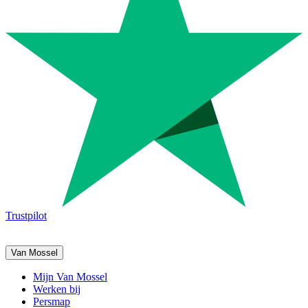
Trustpilot
Van Mossel
Mijn Van Mossel
Werken bij
Persmap