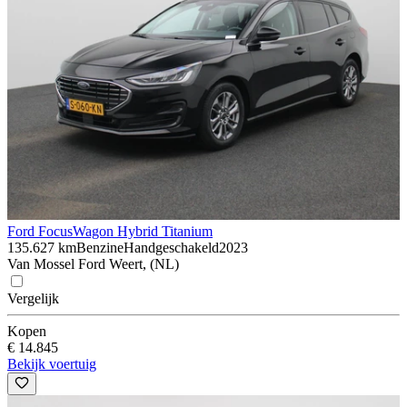
Ford Focus
Wagon Hybrid Titanium
135.627 km
Benzine
Handgeschakeld
2023
Van Mossel Ford Weert, (NL)
Vergelijk
Kopen
€ 14.845
Bekijk voertuig