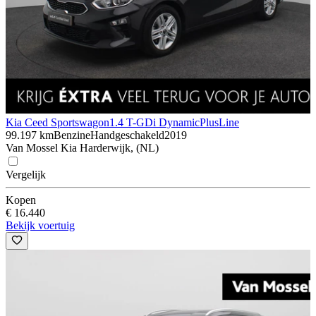
Kia Ceed Sportswagon
1.4 T-GDi DynamicPlusLine
99.197 km
Benzine
Handgeschakeld
2019
Van Mossel Kia Harderwijk, (NL)
Vergelijk
Kopen
€ 16.440
Bekijk voertuig