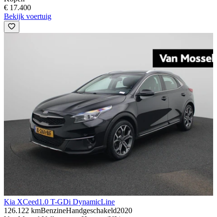
€ 17.400
Bekijk voertuig
Kia XCeed
1.0 T-GDi DynamicLine
126.122 km
Benzine
Handgeschakeld
2020