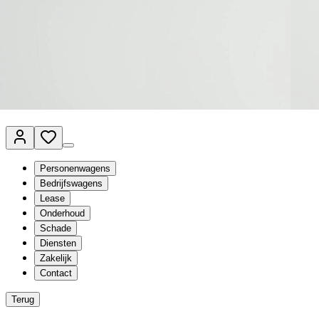
Van Mossel Automotive Group
Vestigingen
Werkplaatsplanner
Vacatures
Klantenservice
nl
- Nederlands
Personenwagens
Bedrijfswagens
Lease
Onderhoud
Schade
Diensten
Zakelijk
Contact
Terug