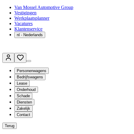
Van Mossel Automotive Group
Vestigingen
Werkplaatsplanner
Vacatures
Klantenservice
nl
- Nederlands
Personenwagens
Bedrijfswagens
Lease
Onderhoud
Schade
Diensten
Zakelijk
Contact
Terug