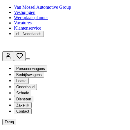
Van Mossel Automotive Group
Vestigingen
Werkplaatsplanner
Vacatures
Klantenservice
nl
- Nederlands
Personenwagens
Bedrijfswagens
Lease
Onderhoud
Schade
Diensten
Zakelijk
Contact
Terug