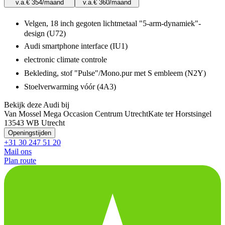
v.a.
€ 354
/maand
v.a.
€ 360
/maand
Velgen, 18 inch gegoten lichtmetaal "5-arm-dynamiek"-
design (U72)
Audi smartphone interface (IU1)
electronic climate controle
Bekleding, stof "Pulse"/Mono.pur met S embleem (N2Y)
Stoelverwarming vóór (4A3)
Bekijk deze Audi bij
Van Mossel Mega Occasion Centrum Utrecht
Kate ter Horstsingel
1
3543 WB Utrecht
Openingstijden
+31 30 247 51 20
Mail ons
Plan route