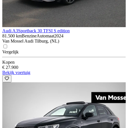
Audi A3
Sportback 30 TFSI S edition
81.500 km
Benzine
Automaat
2024
Van Mossel Audi Tilburg, (NL)
Vergelijk
Kopen
€ 27.900
Bekijk voertuig