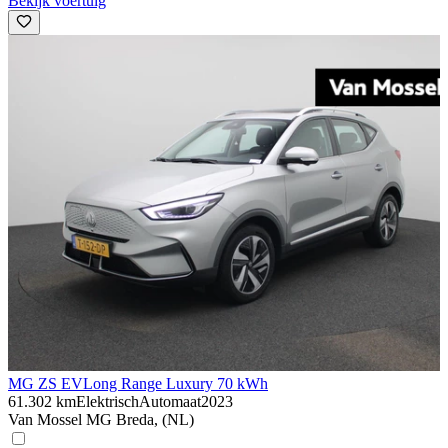
Bekijk voertuig
MG ZS EV
Long Range Luxury 70 kWh
61.302 km
Elektrisch
Automaat
2023
Van Mossel MG Breda, (NL)