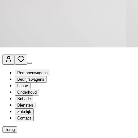
Van Mossel Automotive Group
Vestigingen
Werkplaatsplanner
Vacatures
Klantenservice
nl
- Nederlands
Personenwagens
Bedrijfswagens
Lease
Onderhoud
Schade
Diensten
Zakelijk
Contact
Terug