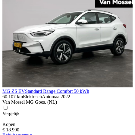
MG ZS EV
Standard Range Comfort 50 kWh
60.107 km
Elektrisch
Automaat
2022
Van Mossel MG Goes, (NL)
Vergelijk
Kopen
€ 18.990