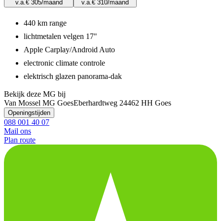
v.a.
€ 305
/maand
v.a.
€ 310
/maand
440 km range
lichtmetalen velgen 17"
Apple Carplay/Android Auto
electronic climate controle
elektrisch glazen panorama-dak
Bekijk deze MG bij
Van Mossel MG Goes
Eberhardtweg 2
4462 HH Goes
Openingstijden
088 001 40 07
Mail ons
Plan route