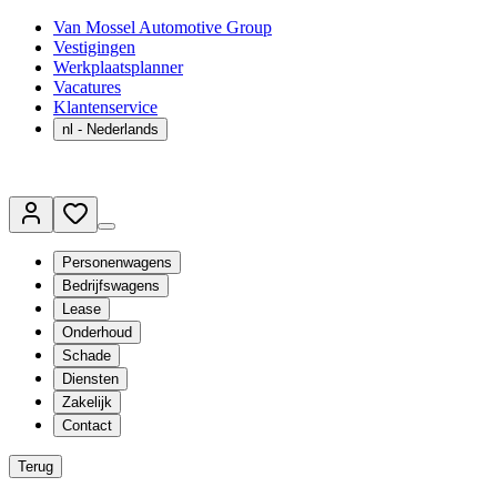
Van Mossel Automotive Group
Vestigingen
Werkplaatsplanner
Vacatures
Klantenservice
nl
- Nederlands
Personenwagens
Bedrijfswagens
Lease
Onderhoud
Schade
Diensten
Zakelijk
Contact
Terug