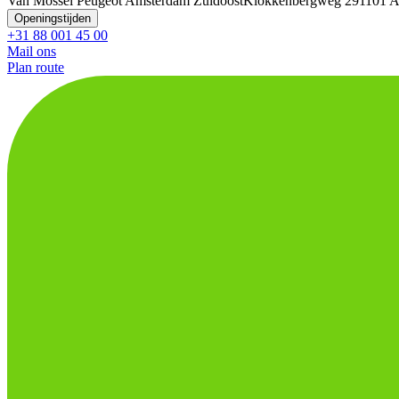
Van Mossel Peugeot Amsterdam Zuidoost
Klokkenbergweg 29
1101 A
Openingstijden
+31 88 001 45 00
Mail ons
Plan route