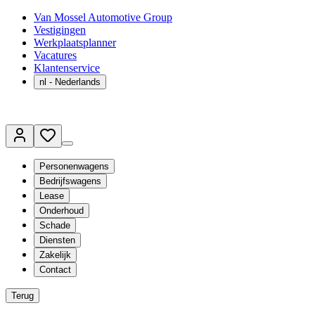
Van Mossel Automotive Group
Vestigingen
Werkplaatsplanner
Vacatures
Klantenservice
nl
- Nederlands
Personenwagens
Bedrijfswagens
Lease
Onderhoud
Schade
Diensten
Zakelijk
Contact
Terug