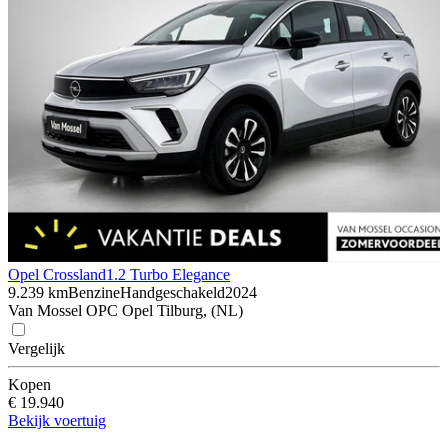
Opel Crossland
1.2 Turbo Elegance
9.239 km
Benzine
Handgeschakeld
2024
Van Mossel OPC Opel Tilburg, (NL)
Vergelijk
Kopen
€ 19.940
Bekijk voertuig