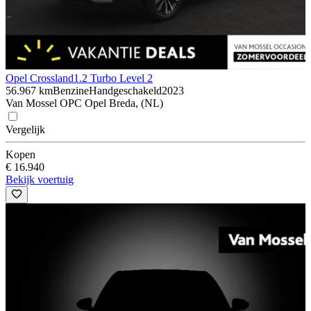
Opel Crossland
1.2 Turbo Level 2
56.967 km
Benzine
Handgeschakeld
2023
Van Mossel OPC Opel Breda, (NL)
Vergelijk
Kopen
€ 16.940
Bekijk voertuig