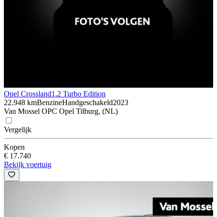
Opel Crossland
1.2 Turbo Edition
22.948 km
Benzine
Handgeschakeld
2023
Van Mossel OPC Opel Tilburg, (NL)
Vergelijk
Kopen
€ 17.740
Bekijk voertuig