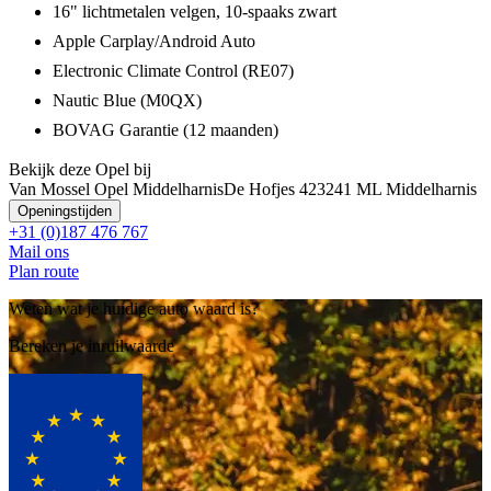
16" lichtmetalen velgen, 10-spaaks zwart
Apple Carplay/Android Auto
Electronic Climate Control (RE07)
Nautic Blue (M0QX)
BOVAG Garantie (12 maanden)
Bekijk deze Opel bij
Van Mossel Opel Middelharnis
De Hofjes 42
3241 ML Middelharnis
Openingstijden
+31 (0)187 476 767
Mail ons
Plan route
Weten wat je huidige auto waard is?
Bereken je inruilwaarde