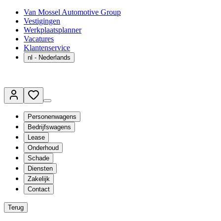
Van Mossel Automotive Group
Vestigingen
Werkplaatsplanner
Vacatures
Klantenservice
nl
- Nederlands
Personenwagens
Bedrijfswagens
Lease
Onderhoud
Schade
Diensten
Zakelijk
Contact
Terug