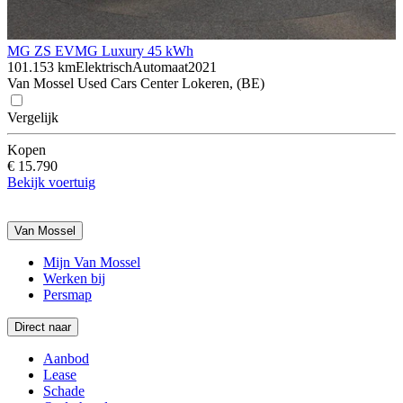
MG ZS EV
MG Luxury 45 kWh
101.153 km
Elektrisch
Automaat
2021
Van Mossel Used Cars Center Lokeren, (BE)
Vergelijk
Kopen
€ 15.790
Bekijk voertuig
Van Mossel
Mijn Van Mossel
Werken bij
Persmap
Direct naar
Aanbod
Lease
Schade