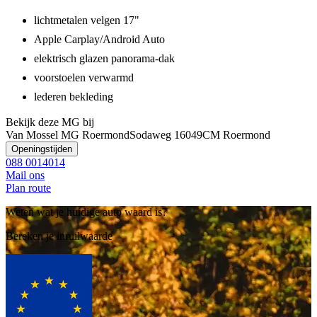
lichtmetalen velgen 17"
Apple Carplay/Android Auto
elektrisch glazen panorama-dak
voorstoelen verwarmd
lederen bekleding
Bekijk deze MG bij
Van Mossel MG Roermond
Sodaweg 1
6049CM Roermond
Openingstijden
088 0014014
Mail ons
Plan route
Weten wat je huidige auto waard is?
Bereken je inruilwaarde