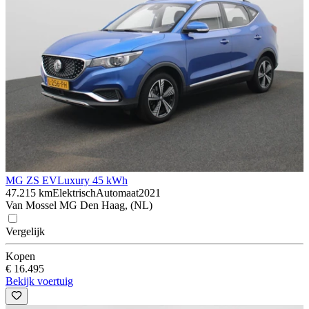
MG ZS EV
Luxury 45 kWh
47.215 km
Elektrisch
Automaat
2021
Van Mossel MG Den Haag, (NL)
Vergelijk
Kopen
€ 16.495
Bekijk voertuig