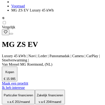
Voorraad
MG ZS EV Luxury 45 kWh
Vergelijk
MG ZS EV
Luxury 45 kWh | Navi | Leder | Panoramadak | Camera | CarPlay |
Stoelverwarming |
Van Mossel MG Roermond, (NL)
Kopen
€ 15.995
Maak een proefrit
Ik heb interesse
Particulier financieren
Zakelijk financieren
v.a.
€ 201
/maand
v.a.
€ 204
/maand