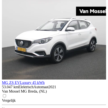
MG ZS EV
Luxury 45 kWh
53.047 km
Elektrisch
Automaat
2021
Van Mossel MG Breda, (NL)
Vergelijk