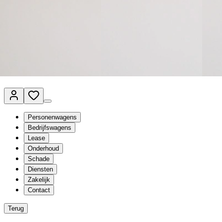
Van Mossel Automotive Group
Vestigingen
Werkplaatsplanner
Vacatures
Klantenservice
nl
- Nederlands
Personenwagens
Bedrijfswagens
Lease
Onderhoud
Schade
Diensten
Zakelijk
Contact
Terug