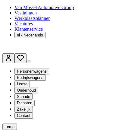
Van Mossel Automotive Group
Vestigingen
Werkplaatsplanner
Vacatures
Klantenservice
nl
- Nederlands
Personenwagens
Bedrijfswagens
Lease
Onderhoud
Schade
Diensten
Zakelijk
Contact
Terug