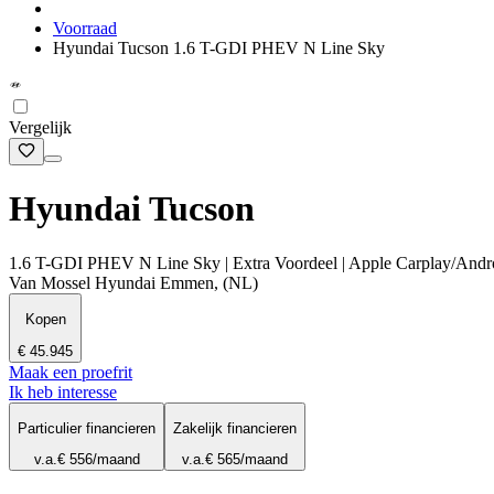
Voorraad
Hyundai Tucson 1.6 T-GDI PHEV N Line Sky
Vergelijk
Hyundai Tucson
1.6 T-GDI PHEV N Line Sky | Extra Voordeel | Apple Carplay/Android
Van Mossel Hyundai Emmen, (NL)
Kopen
€ 45.945
Maak een proefrit
Ik heb interesse
Particulier financieren
Zakelijk financieren
v.a.
€ 556
/maand
v.a.
€ 565
/maand