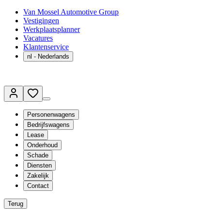
Van Mossel Automotive Group
Vestigingen
Werkplaatsplanner
Vacatures
Klantenservice
nl
- Nederlands
Personenwagens
Bedrijfswagens
Lease
Onderhoud
Schade
Diensten
Zakelijk
Contact
Terug