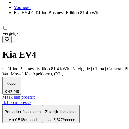
Voorraad
Kia EV4 GT-Line Business Edition 81.4 kWh
Vergelijk
Kia EV4
GT-Line Business Edition 81.4 kWh | Navigatie | Clima | Camera
Van Mossel Kia Apeldoorn, (NL)
Kopen
€ 42.740
Maak een proefrit
Ik heb interesse
Particulier financieren
Zakelijk financieren
v.a.
€ 518
/maand
v.a.
€ 527
/maand