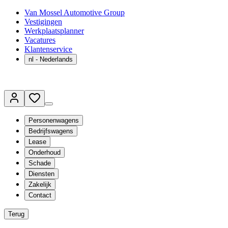
Van Mossel Automotive Group
Vestigingen
Werkplaatsplanner
Vacatures
Klantenservice
nl
- Nederlands
Personenwagens
Bedrijfswagens
Lease
Onderhoud
Schade
Diensten
Zakelijk
Contact
Terug