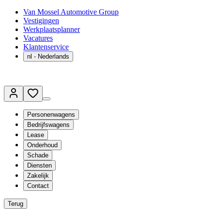
Van Mossel Automotive Group
Vestigingen
Werkplaatsplanner
Vacatures
Klantenservice
nl
- Nederlands
Personenwagens
Bedrijfswagens
Lease
Onderhoud
Schade
Diensten
Zakelijk
Contact
Terug