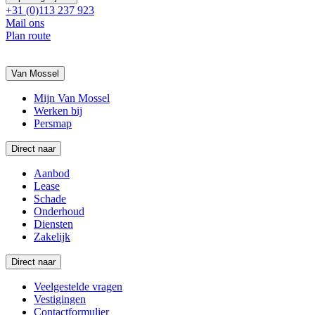
+31 (0)113 237 923
Mail ons
Plan route
Van Mossel
Mijn Van Mossel
Werken bij
Persmap
Direct naar
Aanbod
Lease
Schade
Onderhoud
Diensten
Zakelijk
Direct naar
Veelgestelde vragen
Vestigingen
Contactformulier