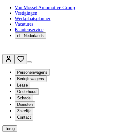
Van Mossel Automotive Group
Vestigingen
Werkplaatsplanner
Vacatures
Klantenservice
nl
- Nederlands
Personenwagens
Bedrijfswagens
Lease
Onderhoud
Schade
Diensten
Zakelijk
Contact
Terug