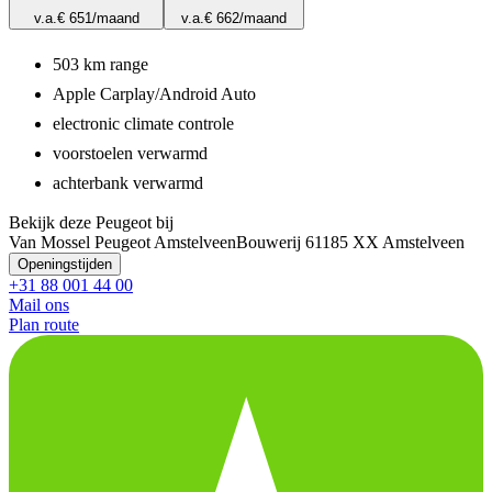
v.a.
€ 651
/maand
v.a.
€ 662
/maand
503 km range
Apple Carplay/Android Auto
electronic climate controle
voorstoelen verwarmd
achterbank verwarmd
Bekijk deze Peugeot bij
Van Mossel Peugeot Amstelveen
Bouwerij 6
1185 XX Amstelveen
Openingstijden
+31 88 001 44 00
Mail ons
Plan route