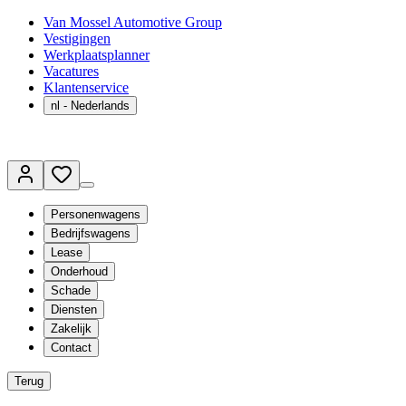
Van Mossel Automotive Group
Vestigingen
Werkplaatsplanner
Vacatures
Klantenservice
nl
- Nederlands
Personenwagens
Bedrijfswagens
Lease
Onderhoud
Schade
Diensten
Zakelijk
Contact
Terug