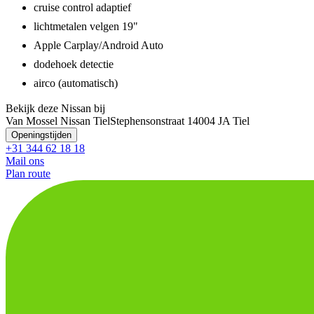
cruise control adaptief
lichtmetalen velgen 19"
Apple Carplay/Android Auto
dodehoek detectie
airco (automatisch)
Bekijk deze Nissan bij
Van Mossel Nissan Tiel
Stephensonstraat 1
4004 JA Tiel
Openingstijden
+31 344 62 18 18
Mail ons
Plan route