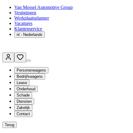
Van Mossel Automotive Group
Vestigingen
Werkplaatsplanner
Vacatures
Klantenservice
nl
- Nederlands
Personenwagens
Bedrijfswagens
Lease
Onderhoud
Schade
Diensten
Zakelijk
Contact
Terug