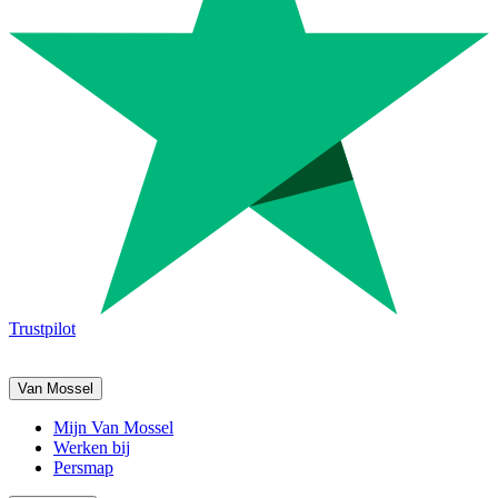
Trustpilot
Van Mossel
Mijn Van Mossel
Werken bij
Persmap