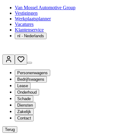
Van Mossel Automotive Group
Vestigingen
Werkplaatsplanner
Vacatures
Klantenservice
nl
- Nederlands
Personenwagens
Bedrijfswagens
Lease
Onderhoud
Schade
Diensten
Zakelijk
Contact
Terug