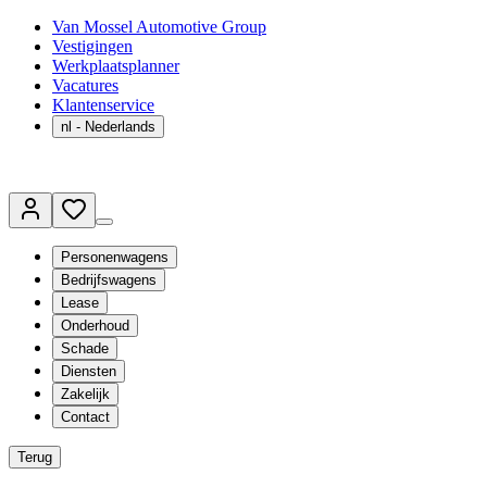
Van Mossel Automotive Group
Vestigingen
Werkplaatsplanner
Vacatures
Klantenservice
nl
- Nederlands
Personenwagens
Bedrijfswagens
Lease
Onderhoud
Schade
Diensten
Zakelijk
Contact
Terug