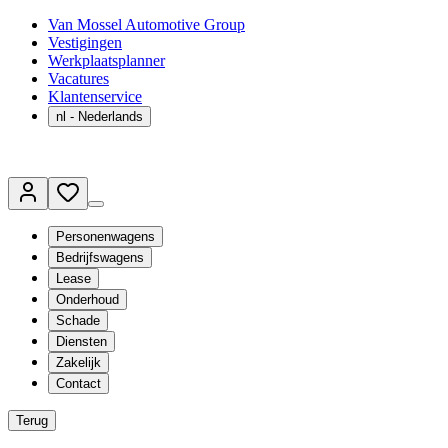
Van Mossel Automotive Group
Vestigingen
Werkplaatsplanner
Vacatures
Klantenservice
nl
- Nederlands
Personenwagens
Bedrijfswagens
Lease
Onderhoud
Schade
Diensten
Zakelijk
Contact
Terug