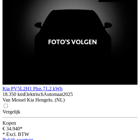
Kia PV5
L2H1 Plus 71.2 kWh
18.350 km
Elektrisch
Automaat
2025
Van Mossel Kia Hengelo, (NL)
Vergelijk
Kopen
€ 34.940*
* Excl. BTW
Bekijk voertuig