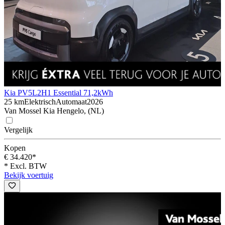
Kia PV5
L2H1 Essential 71,2kWh
25 km
Elektrisch
Automaat
2026
Van Mossel Kia Hengelo, (NL)
Vergelijk
Kopen
€ 34.420*
* Excl. BTW
Bekijk voertuig