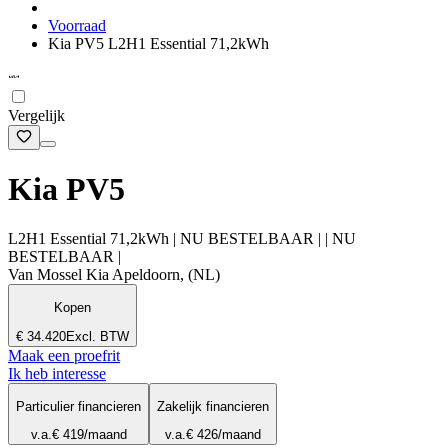
Voorraad
Kia PV5 L2H1 Essential 71,2kWh
Vergelijk
Kia PV5
L2H1 Essential 71,2kWh | NU BESTELBAAR | | NU
BESTELBAAR |
Van Mossel Kia Apeldoorn, (NL)
Kopen
€ 34.420
Excl. BTW
Maak een proefrit
Ik heb interesse
Particulier financieren
Zakelijk financieren
v.a.
€ 419
/maand
v.a.
€ 426
/maand