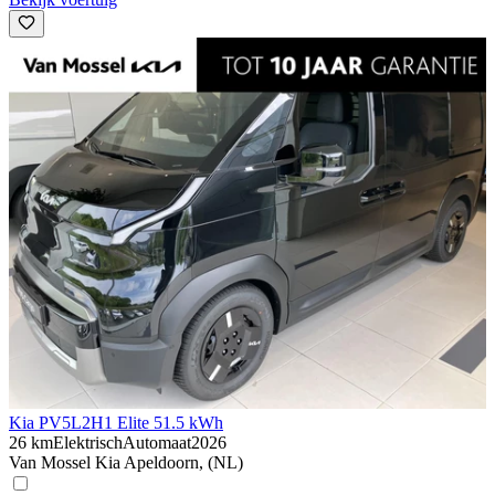
Kia PV5
L2H1 Elite 51.5 kWh
26 km
Elektrisch
Automaat
2026
Van Mossel Kia Apeldoorn, (NL)