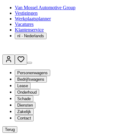
Van Mossel Automotive Group
Vestigingen
Werkplaatsplanner
Vacatures
Klantenservice
nl
- Nederlands
Personenwagens
Bedrijfswagens
Lease
Onderhoud
Schade
Diensten
Zakelijk
Contact
Terug