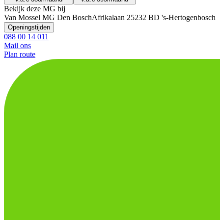
Bekijk deze MG bij
Van Mossel MG Den Bosch
Afrikalaan 2
5232 BD 's-Hertogenbosch
Openingstijden
088 00 14 011
Mail ons
Plan route