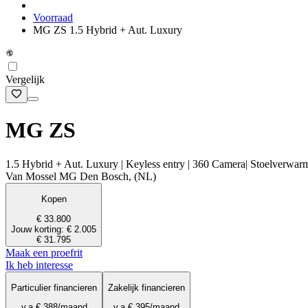
Voorraad
MG ZS 1.5 Hybrid + Aut. Luxury
Vergelijk
MG ZS
1.5 Hybrid + Aut. Luxury | Keyless entry | 360 Camera| Stoelverwar
Van Mossel MG Den Bosch, (NL)
Kopen
€ 33.800
Jouw korting: € 2.005
€ 31.795
Maak een proefrit
Ik heb interesse
Particulier financieren
Zakelijk financieren
v.a.
€ 388
/maand
v.a.
€ 395
/maand