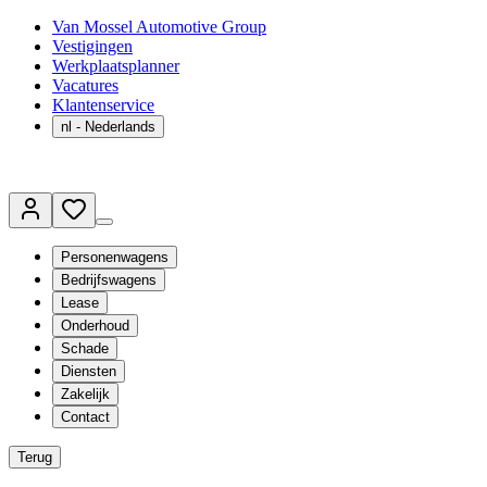
Van Mossel Automotive Group
Vestigingen
Werkplaatsplanner
Vacatures
Klantenservice
nl
- Nederlands
Personenwagens
Bedrijfswagens
Lease
Onderhoud
Schade
Diensten
Zakelijk
Contact
Terug