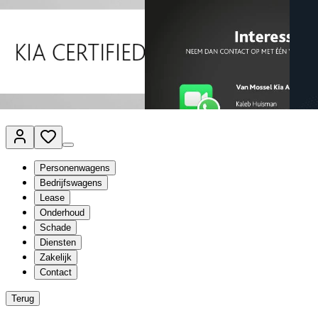
Van Mossel Automotive Group
Vestigingen
Werkplaatsplanner
Vacatures
Klantenservice
nl
- Nederlands
Personenwagens
Bedrijfswagens
Lease
Onderhoud
Schade
Diensten
Zakelijk
Contact
Terug