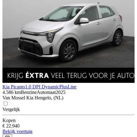
Kia Picanto
1.0 DPI DynamicPlusLine
4.586 km
Benzine
Automaat
2025
Van Mossel Kia Hengelo, (NL)
Vergelijk
Kopen
€ 22.940
Bekijk voertuig