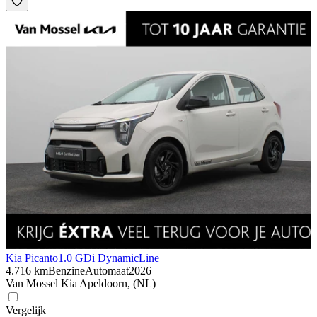
Kia Picanto
1.0 GDi DynamicLine
4.716 km
Benzine
Automaat
2026
Van Mossel Kia Apeldoorn, (NL)
Vergelijk