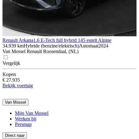
Renault Arkana
1.6 E-Tech full hybrid 145 esprit Alpine
34.939 km
Hybride (benzine/elektrisch)
Automaat
2024
Van Mossel Renault Roosendaal, (NL)
Vergelijk
Kopen
€ 27.935
Bekijk voertuig
Van Mossel
Mijn Van Mossel
Werken bij
Persmap
Direct naar