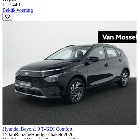
€ 27.440
Bekijk voertuig
Hyundai Bayon
1.0 T-GDI Comfort
15 km
Benzine
Handgeschakeld
2026