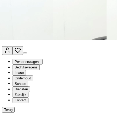
Van Mossel Automotive Group
Vestigingen
Werkplaatsplanner
Vacatures
Klantenservice
nl
- Nederlands
Personenwagens
Bedrijfswagens
Lease
Onderhoud
Schade
Diensten
Zakelijk
Contact
Terug