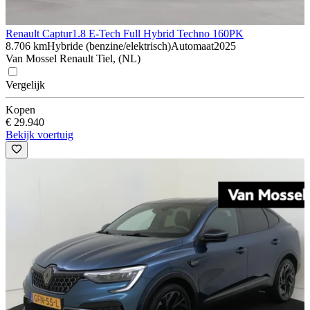
Renault Captur
1.8 E-Tech Full Hybrid Techno 160PK
8.706 km
Hybride (benzine/elektrisch)
Automaat
2025
Van Mossel Renault Tiel, (NL)
Vergelijk
Kopen
€ 29.940
Bekijk voertuig