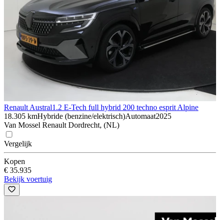
Renault Austral
1.2 E-Tech full hybrid 200 techno esprit Alpine
18.305 km
Hybride (benzine/elektrisch)
Automaat
2025
Van Mossel Renault Dordrecht, (NL)
Vergelijk
Kopen
€ 35.935
Bekijk voertuig