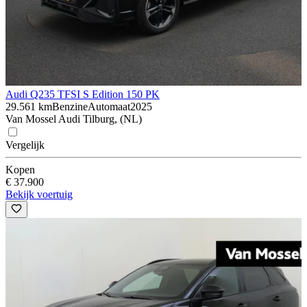
Audi Q2
35 TFSI S Edition 150 PK
29.561 km
Benzine
Automaat
2025
Van Mossel Audi Tilburg, (NL)
Vergelijk
Kopen
€ 37.900
Bekijk voertuig