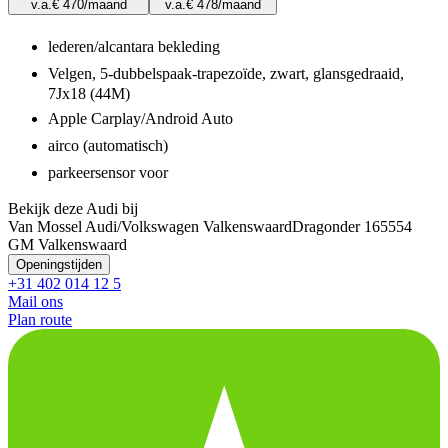
v.a.
€ 470
/maand
v.a.
€ 478
/maand
lederen/alcantara bekleding
Velgen, 5-dubbelspaak-trapezoïde, zwart, glansgedraaid,
7Jx18 (44M)
Apple Carplay/Android Auto
airco (automatisch)
parkeersensor voor
Bekijk deze Audi bij
Van Mossel Audi/Volkswagen Valkenswaard
Dragonder 16
5554
GM Valkenswaard
Openingstijden
+31 402 014 12 5
Mail ons
Plan route