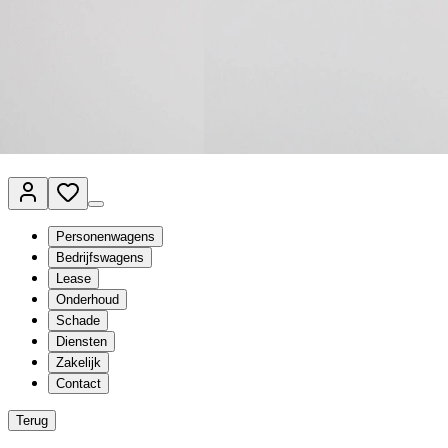
Van Mossel Automotive Group
Vestigingen
Werkplaatsplanner
Vacatures
Klantenservice
nl
- Nederlands
Personenwagens
Bedrijfswagens
Lease
Onderhoud
Schade
Diensten
Zakelijk
Contact
Terug