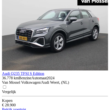
Audi Q2
35 TFSI S Edition
36.778 km
Benzine
Automaat
2024
Van Mossel Volkswagen/Audi Weert, (NL)
Vergelijk
Kopen
€ 28.900
Bekijk voertuig