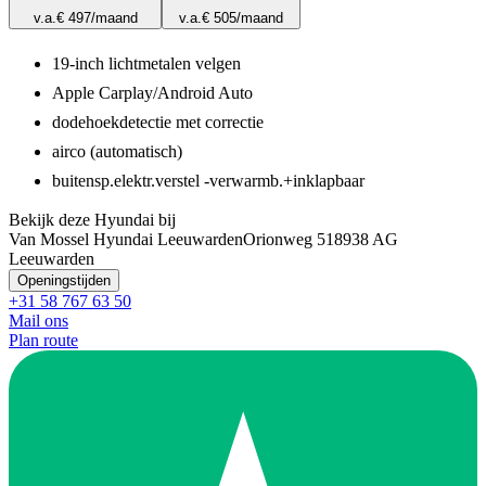
v.a.
€ 497
/maand
v.a.
€ 505
/maand
19-inch lichtmetalen velgen
Apple Carplay/Android Auto
dodehoekdetectie met correctie
airco (automatisch)
buitensp.elektr.verstel -verwarmb.+inklapbaar
Bekijk deze Hyundai bij
Van Mossel Hyundai Leeuwarden
Orionweg 51
8938 AG
Leeuwarden
Openingstijden
+31 58 767 63 50
Mail ons
Plan route