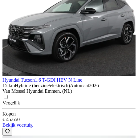
Hyundai Tucson
1.6 T-GDI HEV N Line
15 km
Hybride (benzine/elektrisch)
Automaat
2026
Van Mossel Hyundai Emmen, (NL)
Vergelijk
Kopen
€ 45.650
Bekijk voertuig