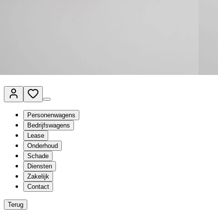
Van Mossel Automotive Group
Vestigingen
Werkplaatsplanner
Vacatures
Klantenservice
nl
- Nederlands
Personenwagens
Bedrijfswagens
Lease
Onderhoud
Schade
Diensten
Zakelijk
Contact
Terug