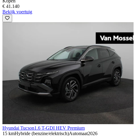
Kopen
€ 41.140
Bekijk voertuig
Hyundai Tucson
1.6 T-GDI HEV Premium
15 km
Hybride (benzine/elektrisch)
Automaat
2026