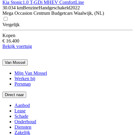
Kia Stonic
1.0 T-GDi MHEV ComfortLine
30.034 km
Benzine
Handgeschakeld
2022
Mega Occasion Centrum Budgetcars Waalwijk, (NL)
Vergelijk
Kopen
€ 16.400
Bekijk voertuig
Van Mossel
Mijn Van Mossel
Werken bij
Persmap
Direct naar
Aanbod
Lease
Schade
Onderhoud
Diensten
Zakelijk