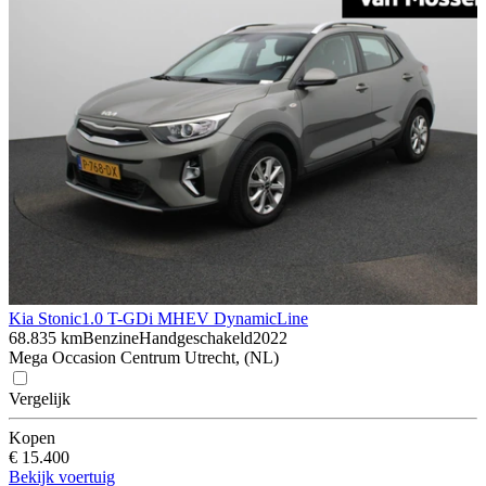
Kia Stonic
1.0 T-GDi MHEV DynamicLine
68.835 km
Benzine
Handgeschakeld
2022
Mega Occasion Centrum Utrecht, (NL)
Vergelijk
Kopen
€ 15.400
Bekijk voertuig