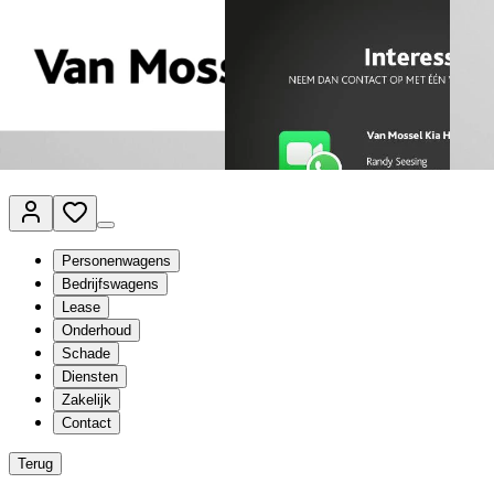
Van Mossel Automotive Group
Vestigingen
Werkplaatsplanner
Vacatures
Klantenservice
nl
- Nederlands
Personenwagens
Bedrijfswagens
Lease
Onderhoud
Schade
Diensten
Zakelijk
Contact
Terug